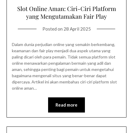
Slot Online Aman: Ciri-Ciri Platform
yang Mengutamakan Fair Play
Posted on
28 April 2025
Dalam dunia perjudian online yang semakin berkembang,
keamanan dan fair play menjadi dua aspek utama yang
paling dicari oleh para pemain. Tidak semua platform slot
online menawarkan pengalaman bermain yang adil dan
aman, sehingga penting bagi pemain untuk mengetahui
bagaimana mengenali situs yang benar-benar dapat
dipercaya. Artikel ini akan membahas ciri-ciri platform slot
online aman…
Read more