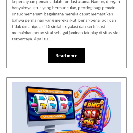
kepercayaan pemain adalah fondasi utama. Namun, dengan
banyaknya situs yang bermunculan, penting bagi pemain
untuk memahami bagaimana mereka dapat memastikan
bahwa permainan yang mereka ikuti benar-benar adil dan
tidak dimanipulasi. Di sinilah regulasi dan sertifikasi
memainkan peran vital sebagai jaminan fair play di situs slot
terpercaya. Apa Itu…
Read more