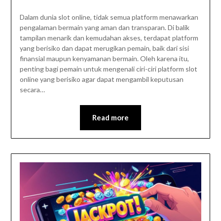
Dalam dunia slot online, tidak semua platform menawarkan
pengalaman bermain yang aman dan transparan. Di balik
tampilan menarik dan kemudahan akses, terdapat platform
yang berisiko dan dapat merugikan pemain, baik dari sisi
finansial maupun kenyamanan bermain. Oleh karena itu,
penting bagi pemain untuk mengenali ciri-ciri platform slot
online yang berisiko agar dapat mengambil keputusan
secara…
Read more