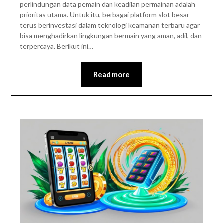
perlindungan data pemain dan keadilan permainan adalah
prioritas utama. Untuk itu, berbagai platform slot besar
terus berinvestasi dalam teknologi keamanan terbaru agar
bisa menghadirkan lingkungan bermain yang aman, adil, dan
terpercaya. Berikut ini…
Read more