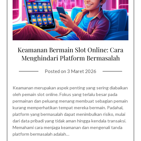
Keamanan Bermain Slot Online: Cara
Menghindari Platform Bermasalah
Posted on
3 Maret 2026
Keamanan merupakan aspek penting yang sering diabaikan
oleh pemain slot online. Fokus yang terlalu besar pada
permainan dan peluang menang membuat sebagian pemain
kurang memperhatikan tempat mereka bermain. Padahal,
platform yang bermasalah dapat menimbulkan risiko, mulai
dari data pribadi yang tidak aman hingga kendala transaksi.
Memahami cara menjaga keamanan dan mengenali tanda
platform bermasalah adalah…