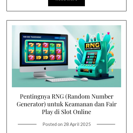
Pentingnya RNG (Random Number
Generator) untuk Keamanan dan Fair
Play di Slot Online
Posted on
28 April 2025