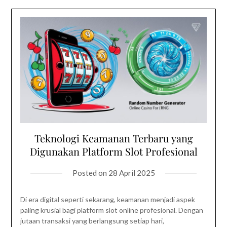
Teknologi Keamanan Terbaru yang
Digunakan Platform Slot Profesional
Posted on
28 April 2025
Di era digital seperti sekarang, keamanan menjadi aspek
paling krusial bagi platform slot online profesional. Dengan
jutaan transaksi yang berlangsung setiap hari,