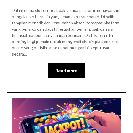
Dalam dunia slot online, tidak semua platform menawarkan
pengalaman bermain yang aman dan transparan. Di balik
tampilan menarik dan kemudahan akses, terdapat platform
yang berisiko dan dapat merugikan pemain, baik dari sisi
finansial maupun kenyamanan bermain. Oleh karena itu,
penting bagi pemain untuk mengenali ciri-ciri platform slot
online yang berisiko agar dapat mengambil keputusan
secara…
Read more