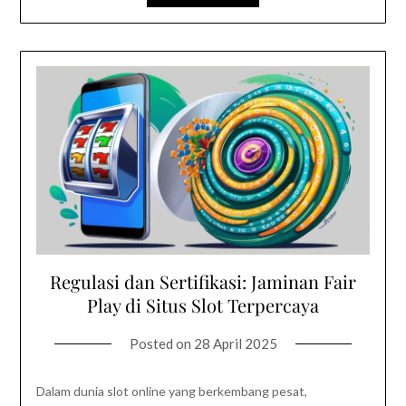
Regulasi dan Sertifikasi: Jaminan Fair
Play di Situs Slot Terpercaya
Posted on
28 April 2025
Dalam dunia slot online yang berkembang pesat,