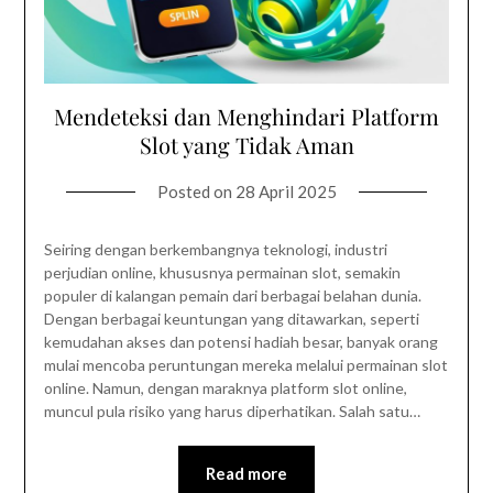
Mendeteksi dan Menghindari Platform
Slot yang Tidak Aman
Posted on
28 April 2025
Seiring dengan berkembangnya teknologi, industri
perjudian online, khususnya permainan slot, semakin
populer di kalangan pemain dari berbagai belahan dunia.
Dengan berbagai keuntungan yang ditawarkan, seperti
kemudahan akses dan potensi hadiah besar, banyak orang
mulai mencoba peruntungan mereka melalui permainan slot
online. Namun, dengan maraknya platform slot online,
muncul pula risiko yang harus diperhatikan. Salah satu…
Read more