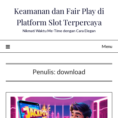
Skip
Keamanan dan Fair Play di
to
content
Platform Slot Terpercaya
Nikmati Waktu Me-Time dengan Cara Elegan
Menu
Penulis:
download