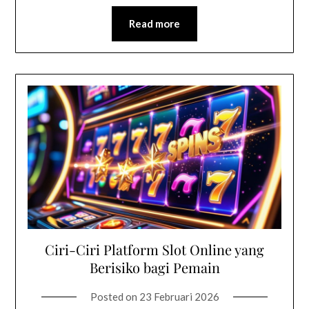
Read more
Ciri-Ciri Platform Slot Online yang
Berisiko bagi Pemain
Posted on
23 Februari 2026