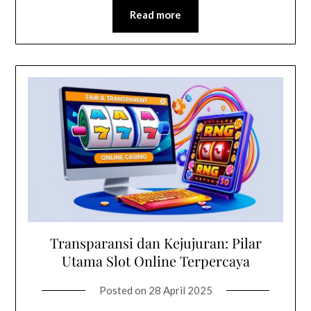
Read more
Transparansi dan Kejujuran: Pilar
Utama Slot Online Terpercaya
Posted on
28 April 2025