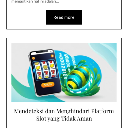
memastikan hal ini adalah…
Read more
Mendeteksi dan Menghindari Platform
Slot yang Tidak Aman