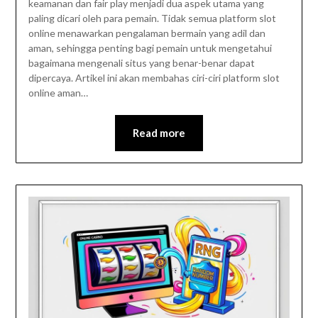
keamanan dan fair play menjadi dua aspek utama yang
paling dicari oleh para pemain. Tidak semua platform slot
online menawarkan pengalaman bermain yang adil dan
aman, sehingga penting bagi pemain untuk mengetahui
bagaimana mengenali situs yang benar-benar dapat
dipercaya. Artikel ini akan membahas ciri-ciri platform slot
online aman…
Read more