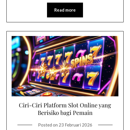
Read more
Ciri-Ciri Platform Slot Online yang
Berisiko bagi Pemain
Posted on
23 Februari 2026