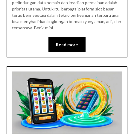
perlindungan data pemain dan keadilan permainan adalah
prioritas utama. Untuk itu, berbagai platform slot besar
terus berinvestasi dalam teknologi keamanan terbaru agar
bisa menghadirkan lingkungan bermain yang aman, adil, dan
terpercaya. Berikut ini…
Read more