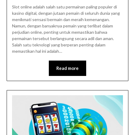
Slot online adalah salah satu permainan paling populer di
kasino digital, dengan jutaan pemain di seluruh dunia yang
menikmati sensasi bermain dan meraih kemenangan.
Namun, dengan banyaknya pemain yang terlibat dalam
perjudian online, penting untuk memastikan bahwa
permainan tersebut berlangsung secara adil dan aman.
Salah satu teknologi yang berperan penting dalam
memastikan hal ini adalah…
Read more