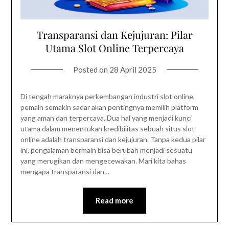
Transparansi dan Kejujuran: Pilar
Utama Slot Online Terpercaya
Posted on
28 April 2025
Di tengah maraknya perkembangan industri slot online,
pemain semakin sadar akan pentingnya memilih platform
yang aman dan terpercaya. Dua hal yang menjadi kunci
utama dalam menentukan kredibilitas sebuah situs slot
online adalah transparansi dan kejujuran. Tanpa kedua pilar
ini, pengalaman bermain bisa berubah menjadi sesuatu
yang merugikan dan mengecewakan. Mari kita bahas
mengapa transparansi dan…
Read more