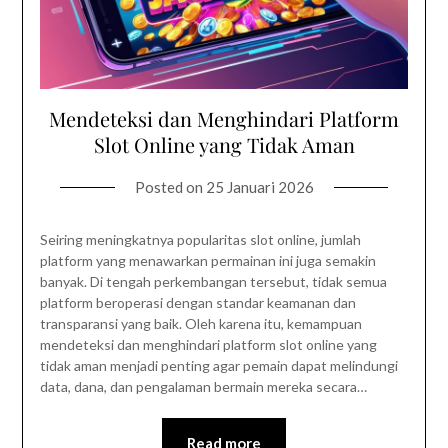
Mendeteksi dan Menghindari Platform
Slot Online yang Tidak Aman
Posted on
25 Januari 2026
Seiring meningkatnya popularitas slot online, jumlah
platform yang menawarkan permainan ini juga semakin
banyak. Di tengah perkembangan tersebut, tidak semua
platform beroperasi dengan standar keamanan dan
transparansi yang baik. Oleh karena itu, kemampuan
mendeteksi dan menghindari platform slot online yang
tidak aman menjadi penting agar pemain dapat melindungi
data, dana, dan pengalaman bermain mereka secara…
Read more